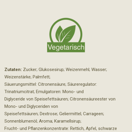
e
e
e
e
i
i
i
i
l
l
l
l
e
e
e
e
n
n
n
n
Zutaten:
Zucker; Glukosesirup; Weizenmehl; Wasser;
Weizenstärke; Palmfett;
Säuerungsmittel: Citronensäure; Säureregulator:
Trinatriumcitrat; Emulgatoren: Mono- und
Diglyceride von Speisefettsäuren; Citronensäureester von
Mono- und Diglyceriden von
Speisefettsäuren; Dextrose; Geliermittel; Carrageen;
Sonnenblumenöl; Aroma; Karamellsirup;
Frucht- und Pflanzenkonzentrate: Rettich, Apfel, schwarze