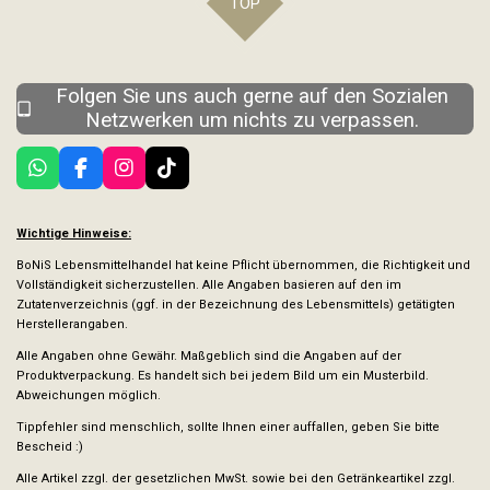
TOP
Folgen Sie uns auch gerne auf den Sozialen
Netzwerken um nichts zu verpassen.
W
F
I
T
h
a
n
i
a
c
s
k
t
e
t
T
Wichtige Hinweise:
s
b
a
o
BoNiS Lebensmittelhandel hat keine Pflicht übernommen, die Richtigkeit und
A
o
g
k
Vollständigkeit sicherzustellen. Alle Angaben basieren auf den im
p
o
r
Zutatenverzeichnis (ggf. in der Bezeichnung des Lebensmittels) getätigten
p
k
a
Herstellerangaben.
m
Alle Angaben ohne Gewähr. Maßgeblich sind die Angaben auf der
Produktverpackung.
Es handelt sich bei jedem Bild um ein Musterbild.
Abweichungen möglich.
Tippfehler sind menschlich, sollte Ihnen einer auffallen, geben Sie bitte
Bescheid :)
Alle Artikel zzgl. der gesetzlichen MwSt. sowie bei den Getränkeartikel zzgl.