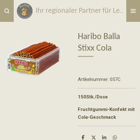
Zum
Ihr regionaler Partner
für
Lebensmittel & Wurfmaterial
Hauptinhalt
springen
Haribo Balla
Stixx Cola
Artikelnummer:
057C
150Stk./Dose
Fruchtgummi-Konfekt mit
Cola-Geschmack
T
T
T
T