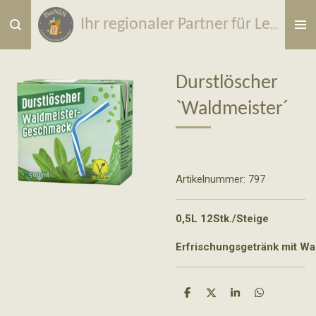
Zum
Ihr regionaler Partner
für
Lebensmittel & Wurfmaterial
Hauptinhalt
springen
Durstlöscher
`Waldmeister´
Artikelnummer:
797
0,5L 12Stk./Steige 
Erfrischungsgetränk mit W
T
T
T
T
e
e
e
e