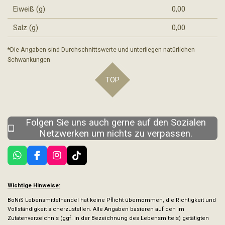
Eiweiß (g)
0,00
Salz (g)
0,00
*Die Angaben sind Durchschnittswerte und unterliegen natürlichen
Schwankungen
TOP
Folgen Sie uns auch gerne auf den Sozialen
Netzwerken um nichts zu verpassen.
W
F
I
T
h
a
n
i
a
c
s
k
t
e
t
T
Wichtige Hinweise:
s
b
a
o
BoNiS Lebensmittelhandel hat keine Pflicht übernommen, die Richtigkeit und
A
o
g
k
Vollständigkeit sicherzustellen. Alle Angaben basieren auf den im
p
o
r
Zutatenverzeichnis (ggf. in der Bezeichnung des Lebensmittels) getätigten
p
k
a