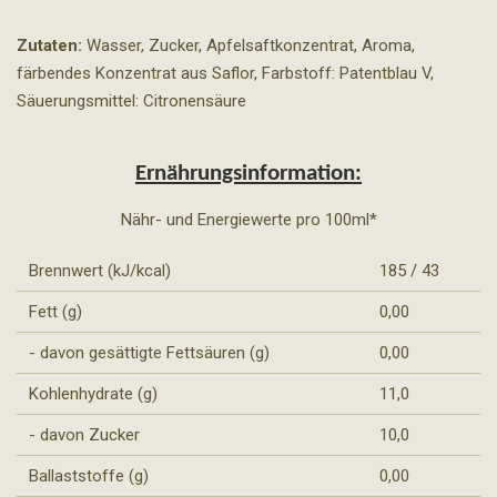
i
i
i
i
l
l
l
l
e
e
e
e
Zutaten:
Wasser, Zucker, Apfelsaftkonzentrat, Aroma,
n
n
n
n
färbendes Konzentrat aus Saflor, Farbstoff: Patentblau V,
Säuerungsmittel: Citronensäure
Ernährungsinformation:
Nähr- und Energiewerte pro 100ml*
Brennwert (kJ/kcal)
185 / 43
Fett (g)
0,00
- davon gesättigte Fettsäuren (g)
0,00
Kohlenhydrate (g)
11,0
- davon Zucker
10,0
Ballaststoffe (g)
0,00